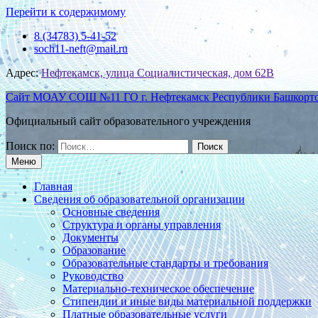
Перейти к содержимому
8 (34783) 5-41-52
soch11-neft@mail.ru
Адрес:
Нефтекамск, улица Социалистическая, дом 62В
Сайт МОАУ СОШ №11 ГО г. Нефтекамск Республики Башкорт
Официальный сайт образовательного учреждения
Поиск по:
Меню
Главная
Сведения об образовательной организации
Основные сведения
Структура и органы управления
Документы
Образование
Образовательные стандарты и требования
Руководство
Материально-техническое обеспечение
Стипендии и иные виды материальной поддержки
Платные образовательные услуги