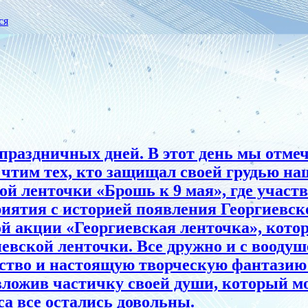
ся
раздничных дней. В этот день мы отмеч
 и чтим тех, кто защищал своей грудью 
й ленточки «Брошь к 9 мая», где участв
иятия с историей появления Георгиевско
ой акции «Георгиевская ленточка», котор
вской ленточки. Все дружно и с воодуш
ство и настоящую творческую фантазию
вложив частичку своей души, который 
са все остались довольны.