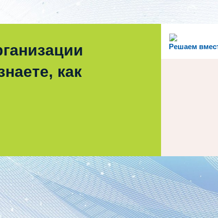
рганизации
Решаем вмес
наете, как