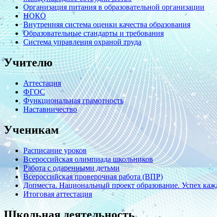
Организация питания в образовательной организации
НОКО
Внутренняя система оценки качества образования
Образовательные стандарты и требования
Система управления охраной труда
Учителю
Аттестация
ФГОС
Функциональная грамотность
Наставничество
Ученикам
Расписание уроков
Всероссийская олимпиада школьников
Работа с одаренными детьми
Всероссийская проверочная работа (ВПР)
Допместа. Национальный проект образование. Успех кажд
Итоговая аттестация
Школьная деятельность