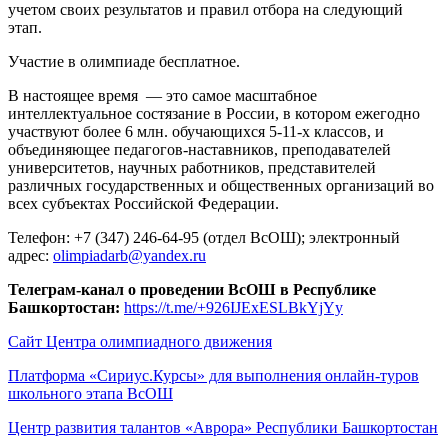
учетом своих результатов и правил отбора на следующий
этап.
Участие в олимпиаде бесплатное.
В настоящее время — это самое масштабное
интеллектуальное состязание в России, в котором ежегодно
участвуют более 6 млн. обучающихся 5-11-х классов, и
объединяющее педагогов-наставников, преподавателей
университетов, научных работников, представителей
различных государственных и общественных организаций во
всех субъектах Российской Федерации.
Телефон: +7 (347) 246-64-95 (отдел ВсОШ); электронный
адрес:
olimpiadarb@yandex.ru
Телеграм-канал о проведении ВсОШ в Республике
Башкортостан:
https://t.me/+926IJExESLBkYjYy
Сайт Центра олимпиадного движения
Платформа «Сириус.Курсы» для выполнения онлайн-туров
школьного этапа ВсОШ
Центр развития талантов «Аврора» Республики Башкортостан