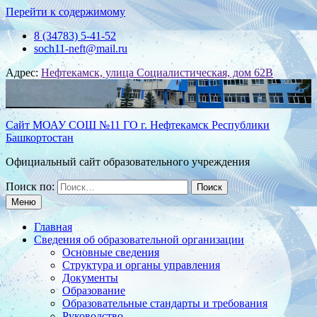
Перейти к содержимому
8 (34783) 5-41-52
soch11-neft@mail.ru
Адрес:
Нефтекамск, улица Социалистическая, дом 62В
Сайт МОАУ СОШ №11 ГО г. Нефтекамск Республики
Башкортостан
Официальный сайт образовательного учреждения
Поиск по:
Меню
Главная
Сведения об образовательной организации
Основные сведения
Структура и органы управления
Документы
Образование
Образовательные стандарты и требования
Руководство