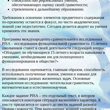
совокупностью рефлексивных умений,
обеспечивающих оценку своей грамотности;
стремлением к дальнейшему образованию.
Требования к освоению элементов предметного содержания
по-прежнему остаются в фокусе, но чисто академических
знаний уже недостаточно. Сегодня делается акцент на умения
применять эти знания.
Программа международного сравнительного исследования
PISA – исследования функциональной грамотности 15-летних
школьников ставит в своей деятельности следующий вопрос:
«Обладают ли обучающиеся 15-летнего возраста навыками и
умениями, необходимыми им для полноценного
функционирования в обществе?»
В исследовании оценивается, главным образом, способность
использовать полученные знания, умения и навыки для
решения самых разных жизненных задач. Основные
направления исследования: читательская грамотность,
математическая и естественнонаучная.
Каждое задание PISA – это отдельный текст, в котором
описывается некоторая ситуация жизненного характера. К
тексту прилагается от одного до шести заданий разного
уровня сложности. При выполнении заданий учащийся