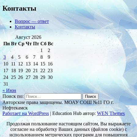
Контакты
Вопрос — ответ
Контакты
Август 2026
Пн
Вт
Ср
Чт
Пт
Сб
Вс
1
2
3
4
5
6
7
8
9
10
11
12
13
14
15
16
17
18
19
20
21
22
23
24
25
26
27
28
29
30
31
« Июн
Поиск по:
Авторские права защищены. МОАУ СОШ №11 ГО г.
Нефтекамск
Работает на WordPress
|
Education Hub автор:
WEN Themes
Продолжая пользование настоящим сайтом, Вы выражаете
согласие на обработку Ваших данных (файлов cookie) с
использованием метрических программ для повышения