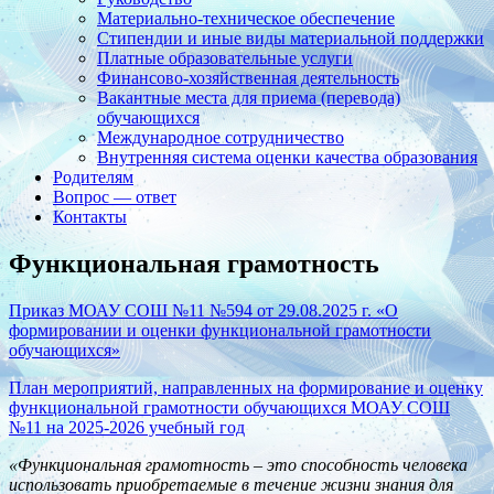
Материально-техническое обеспечение
Стипендии и иные виды материальной поддержки
Платные образовательные услуги
Финансово-хозяйственная деятельность
Вакантные места для приема (перевода)
обучающихся
Международное сотрудничество
Внутренняя система оценки качества образования
Родителям
Вопрос — ответ
Контакты
Функциональная грамотность
Приказ МОАУ СОШ №11 №594 от 29.08.2025 г. «О
формировании и оценки функциональной грамотности
обучающихся»
План мероприятий, направленных на формирование и оценку
функциональной грамотности обучающихся МОАУ СОШ
№11 на 2025-2026 учебный год
«Функциональная грамотность – это способность человека
использовать приобретаемые в течение жизни знания для