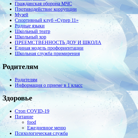
Гражданская оборона МЧС
Противодействие коррупции
Музей
Спортивный клуб «Супер 11»
Родные языки
Школьный театр
Школьный хор
ПРЕЕМСТВЕННОСТЬ ДОУ И ШКОЛА
Единая модель профориентации
Школьная служба примирения
Родителям
Родителям
Информация о приеме в 1 класс
Здоровье
Стоп COVID-19
Питание
food
Ежедневное меню
Психологическая служба