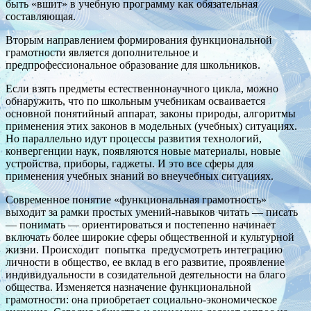
быть «вшит» в учебную программу как обязательная
составляющая.
Вторым направлением формирования функциональной
грамотности является дополнительное и
предпрофессиональное образование для школьников.
Если взять предметы естественнонаучного цикла, можно
обнаружить, что по школьным учебникам осваивается
основной понятийный аппарат, законы природы, алгоритмы
применения этих законов в модельных (учебных) ситуациях.
Но параллельно идут процессы развития технологий,
конвергенции наук, появляются новые материалы, новые
устройства, приборы, гаджеты. И это все сферы для
применения учебных знаний во внеучебных ситуациях.
Современное понятие «функциональная грамотность»
выходит за рамки простых умений-навыков читать — писать
— понимать — ориентироваться и постепенно начинает
включать более широкие сферы общественной и культурной
жизни. Происходит попытка предусмотреть интеграцию
личности в общество, ее вклад в его развитие, проявление
индивидуальности в созидательной деятельности на благо
общества. Изменяется назначение функциональной
грамотности: она приобретает социально-экономическое