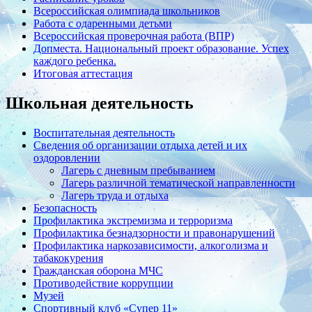
Всероссийская олимпиада школьников
Работа с одаренными детьми
Всероссийская проверочная работа (ВПР)
Допместа. Национальный проект образование. Успех
каждого ребенка.
Итоговая аттестация
Школьная деятельность
Воспитательная деятельность
Сведения об организации отдыха детей и их
оздоровлении
Лагерь с дневным пребыванием
Лагерь различной тематической направленности
Лагерь труда и отдыха
Безопасность
Профилактика экстремизма и терроризма
Профилактика безнадзорности и правонарушений
Профилактика наркозависимости, алкоголизма и
табакокурения
Гражданская оборона МЧС
Противодействие коррупции
Музей
Спортивный клуб «Супер 11»