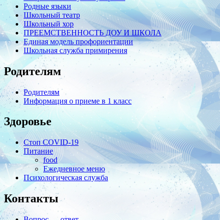
Родные языки
Школьный театр
Школьный хор
ПРЕЕМСТВЕННОСТЬ ДОУ И ШКОЛА
Единая модель профориентации
Школьная служба примирения
Родителям
Родителям
Информация о приеме в 1 класс
Здоровье
Стоп COVID-19
Питание
food
Ежедневное меню
Психологическая служба
Контакты
Вопрос — ответ