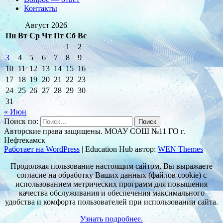
Контакты
Август 2026
Пн
Вт
Ср
Чт
Пт
Сб
Вс
1
2
3
4
5
6
7
8
9
10
11
12
13
14
15
16
17
18
19
20
21
22
23
24
25
26
27
28
29
30
31
« Июн
Поиск по:
Авторские права защищены. МОАУ СОШ №11 ГО г.
Нефтекамск
Работает на WordPress
|
Education Hub автор:
WEN Themes
Продолжая пользование настоящим сайтом, Вы выражаете
согласие на обработку Ваших данных (файлов cookie) с
использованием метрических программ для повышения
качества обслуживания и обеспечения максимального
удобства и комфорта пользователей при использовании сайта.
Узнать подробнее.