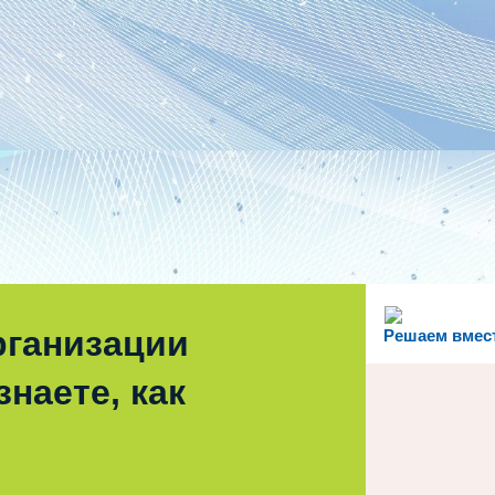
рганизации
Решаем вмес
наете, как