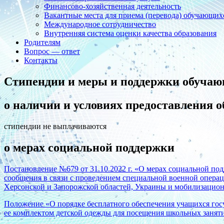
Финансово-хозяйственная деятельность
Вакантные места для приема (перевода) обучающих
Международное сотрудничество
Внутренняя система оценки качества образования
Родителям
Вопрос — ответ
Контакты
Стипендии и меры и поддержки обуча
о наличии и условиях предоставления
стипендии не выплачиваются
о мерах социальной поддержки
Постановление №679 от 31.10.2022 г. «О мерах социальной по
сообщения в связи с проведением специальной военной опера
Херсонской и Запорожской областей, Украины и мобилизацион
Положение «О порядке бесплатного обеспечения учащихся го
ее комплектом детской одежды для посещения школьных занят