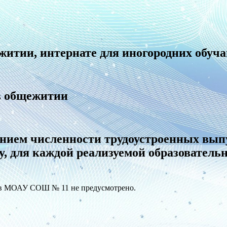
житии, интернате для иногородних обуч
в общежитии
занием численности трудоустроенных вы
, для каждой реализуемой образовательн
в в МОАУ СОШ № 11 не предусмотрено.