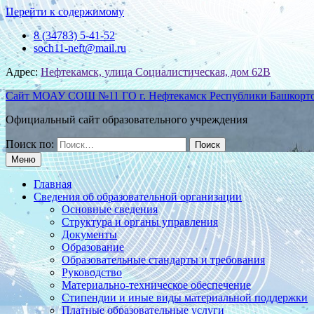
Перейти к содержимому
8 (34783) 5-41-52
soch11-neft@mail.ru
Адрес:
Нефтекамск, улица Социалистическая, дом 62В
Сайт МОАУ СОШ №11 ГО г. Нефтекамск Республики Башкорт
Официальный сайт образовательного учреждения
Поиск по:
Меню
Главная
Сведения об образовательной организации
Основные сведения
Структура и органы управления
Документы
Образование
Образовательные стандарты и требования
Руководство
Материально-техническое обеспечение
Стипендии и иные виды материальной поддержки
Платные образовательные услуги