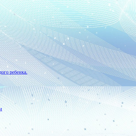
ого ребенка.
и