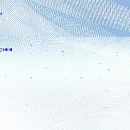
и
урения