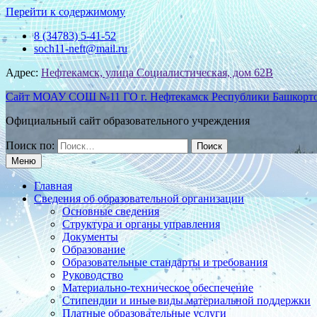
Перейти к содержимому
8 (34783) 5-41-52
soch11-neft@mail.ru
Адрес:
Нефтекамск, улица Социалистическая, дом 62В
Сайт МОАУ СОШ №11 ГО г. Нефтекамск Республики Башкорт
Официальный сайт образовательного учреждения
Поиск по:
Меню
Главная
Сведения об образовательной организации
Основные сведения
Структура и органы управления
Документы
Образование
Образовательные стандарты и требования
Руководство
Материально-техническое обеспечение
Стипендии и иные виды материальной поддержки
Платные образовательные услуги