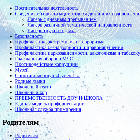
Воспитательная деятельность
Сведения об организации отдыха детей и их оздоровлени
Лагерь с дневным пребыванием
Лагерь различной тематической направленности
Лагерь труда и отдыха
Безопасность
Профилактика экстремизма и терроризма
Профилактика безнадзорности и правонарушений
Профилактика наркозависимости, алкоголизма и табакок
Гражданская оборона МЧС
Противодействие коррупции
Музей
Спортивный клуб «Супер 11»
Родные языки
Школьный театр
Школьный хор
ПРЕЕМСТВЕННОСТЬ ДОУ И ШКОЛА
Единая модель профориентации
Школьная служба примирения
Родителям
Родителям