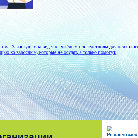
тема. Зачастую, она ведет к тяжёлым последствиям для психоло
щью ко взрослым, которые не осудят, а только помогут.
рганизации
Решаем вмес