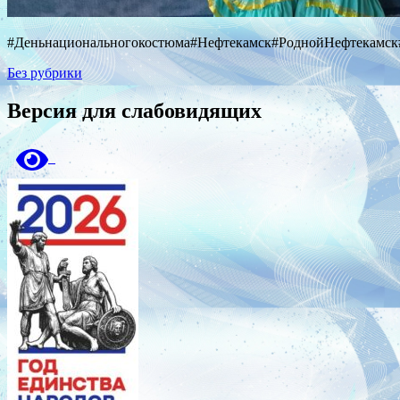
#Деньнациональногокостюма#Нефтекамск#РоднойНефтекамс
Без рубрики
Версия для слабовидящих