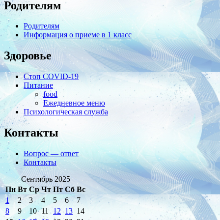
Родителям
Родителям
Информация о приеме в 1 класс
Здоровье
Стоп COVID-19
Питание
food
Ежедневное меню
Психологическая служба
Контакты
Вопрос — ответ
Контакты
Сентябрь 2025
Пн
Вт
Ср
Чт
Пт
Сб
Вс
1
2
3
4
5
6
7
8
9
10
11
12
13
14