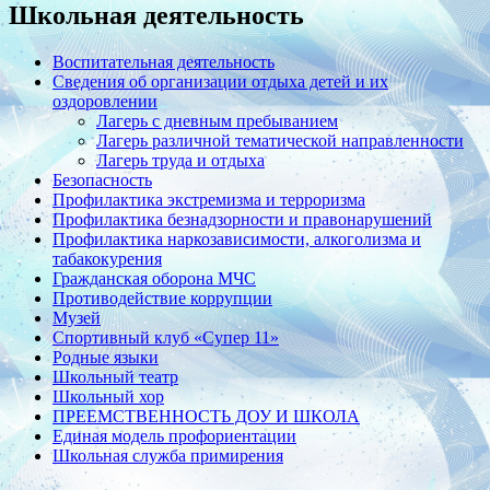
Школьная деятельность
Воспитательная деятельность
Сведения об организации отдыха детей и их
оздоровлении
Лагерь с дневным пребыванием
Лагерь различной тематической направленности
Лагерь труда и отдыха
Безопасность
Профилактика экстремизма и терроризма
Профилактика безнадзорности и правонарушений
Профилактика наркозависимости, алкоголизма и
табакокурения
Гражданская оборона МЧС
Противодействие коррупции
Музей
Спортивный клуб «Супер 11»
Родные языки
Школьный театр
Школьный хор
ПРЕЕМСТВЕННОСТЬ ДОУ И ШКОЛА
Единая модель профориентации
Школьная служба примирения