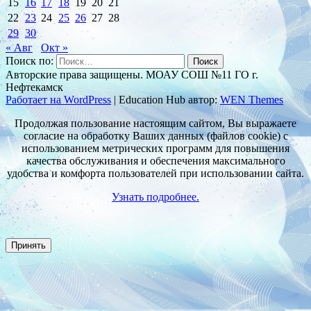
15
16
17
18
19
20
21
22
23
24
25
26
27
28
29
30
« Авг
Окт »
Поиск по:
Авторские права защищены. МОАУ СОШ №11 ГО г.
Нефтекамск
Работает на WordPress
|
Education Hub автор:
WEN Themes
Продолжая пользование настоящим сайтом, Вы выражаете
согласие на обработку Ваших данных (файлов cookie) с
использованием метрических программ для повышения
качества обслуживания и обеспечения максимального
удобства и комфорта пользователей при использовании сайта.
Узнать подробнее.
Принять