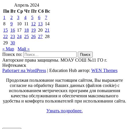
Апрель 2024
Пн
Вт
Ср
Чт
Пт
Сб
Вс
1
2
3
4
5
6
7
8
9
10
11
12
13
14
15
16
17
18
19
20
21
22
23
24
25
26
27
28
29
30
« Мар
Май »
Поиск по:
Авторские права защищены. МОАУ СОШ №11 ГО г.
Нефтекамск
Работает на WordPress
|
Education Hub автор:
WEN Themes
Продолжая пользование настоящим сайтом, Вы выражаете
согласие на обработку Ваших данных (файлов cookie) с
использованием метрических программ для повышения
качества обслуживания и обеспечения максимального
удобства и комфорта пользователей при использовании сайта.
Узнать подробнее.