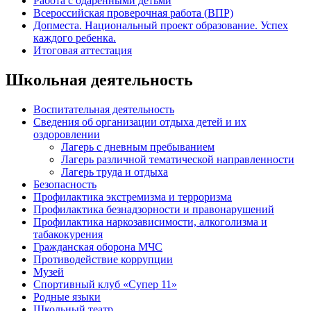
Работа с одаренными детьми
Всероссийская проверочная работа (ВПР)
Допместа. Национальный проект образование. Успех
каждого ребенка.
Итоговая аттестация
Школьная деятельность
Воспитательная деятельность
Сведения об организации отдыха детей и их
оздоровлении
Лагерь с дневным пребыванием
Лагерь различной тематической направленности
Лагерь труда и отдыха
Безопасность
Профилактика экстремизма и терроризма
Профилактика безнадзорности и правонарушений
Профилактика наркозависимости, алкоголизма и
табакокурения
Гражданская оборона МЧС
Противодействие коррупции
Музей
Спортивный клуб «Супер 11»
Родные языки
Школьный театр